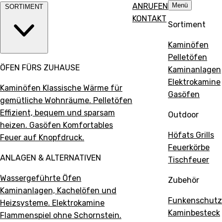
Direkt
ANRUFEN
Menü
SORTIMENT
zum
KONTAKT
Sortiment
Inhalt
Kaminöfen
Pelletöfen
ÖFEN FÜRS ZUHAUSE
Kaminanlagen
Elektrokamine
Kaminöfen
Klassische Wärme für
Gasöfen
gemütliche Wohnräume.
Pelletöfen
Effizient, bequem und sparsam
Outdoor
heizen.
Gasöfen
Komfortables
Höfats Grills
Feuer auf Knopfdruck.
Feuerkörbe
ANLAGEN & ALTERNATIVEN
Tischfeuer
Wassergeführte Öfen
Zubehör
Kaminanlagen, Kachelöfen und
Funkenschutz
Heizsysteme.
Elektrokamine
Kaminbesteck
Flammenspiel ohne Schornstein.