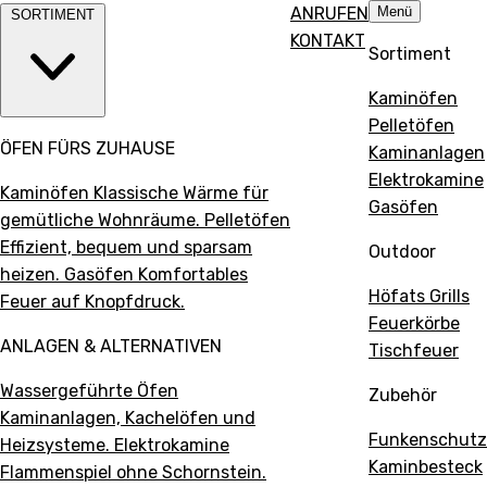
Direkt
ANRUFEN
Menü
SORTIMENT
zum
KONTAKT
Sortiment
Inhalt
Kaminöfen
Pelletöfen
ÖFEN FÜRS ZUHAUSE
Kaminanlagen
Elektrokamine
Kaminöfen
Klassische Wärme für
Gasöfen
gemütliche Wohnräume.
Pelletöfen
Effizient, bequem und sparsam
Outdoor
heizen.
Gasöfen
Komfortables
Höfats Grills
Feuer auf Knopfdruck.
Feuerkörbe
ANLAGEN & ALTERNATIVEN
Tischfeuer
Wassergeführte Öfen
Zubehör
Kaminanlagen, Kachelöfen und
Funkenschutz
Heizsysteme.
Elektrokamine
Kaminbesteck
Flammenspiel ohne Schornstein.